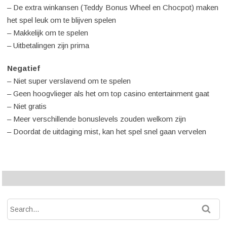
– De extra winkansen (Teddy Bonus Wheel en Chocpot) maken
het spel leuk om te blijven spelen
– Makkelijk om te spelen
– Uitbetalingen zijn prima
Negatief
– Niet super verslavend om te spelen
– Geen hoogvlieger als het om top casino entertainment gaat
– Niet gratis
– Meer verschillende bonuslevels zouden welkom zijn
– Doordat de uitdaging mist, kan het spel snel gaan vervelen