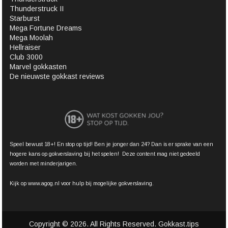
Thunderstruck II
Starburst
Mega Fortune Dreams
Mega Moolah
Hellraiser
Club 3000
Marvel gokkasten
De nieuwste gokkast reviews
Speel bewust 18+! En stop op tijd! Ben je jonger dan 24? Dan is er sprake van een
hogere kans op gokverslaving bij het spelen! Deze content mag niet gedeeld
worden met minderjarigen.
Kijk op www.agog.nl voor hulp bij mogelijke gokverslaving.
Copyright © 2026. All Rights Reserved.
Gokkast.tips