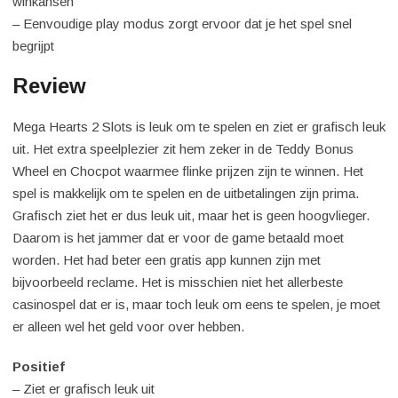
winkansen
– Eenvoudige play modus zorgt ervoor dat je het spel snel
begrijpt
Review
Mega Hearts 2 Slots is leuk om te spelen en ziet er grafisch leuk
uit. Het extra speelplezier zit hem zeker in de Teddy Bonus
Wheel en Chocpot waarmee flinke prijzen zijn te winnen. Het
spel is makkelijk om te spelen en de uitbetalingen zijn prima.
Grafisch ziet het er dus leuk uit, maar het is geen hoogvlieger.
Daarom is het jammer dat er voor de game betaald moet
worden. Het had beter een gratis app kunnen zijn met
bijvoorbeeld reclame. Het is misschien niet het allerbeste
casinospel dat er is, maar toch leuk om eens te spelen, je moet
er alleen wel het geld voor over hebben.
Positief
– Ziet er grafisch leuk uit