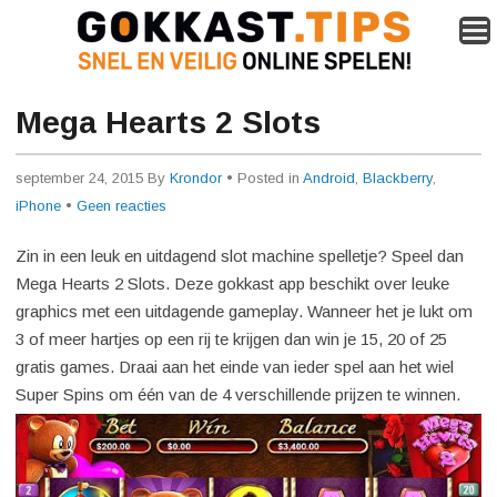
Mega Hearts 2 Slots
september 24, 2015
By
Krondor
• Posted in
Android
,
Blackberry
,
iPhone
•
Geen reacties
Zin in een leuk en uitdagend slot machine spelletje? Speel dan
Mega Hearts 2 Slots. Deze gokkast app beschikt over leuke
graphics met een uitdagende gameplay. Wanneer het je lukt om
3 of meer hartjes op een rij te krijgen dan win je 15, 20 of 25
gratis games. Draai aan het einde van ieder spel aan het wiel
Super Spins om één van de 4 verschillende prijzen te winnen.