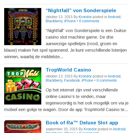
“Nightfall” von Sonderspiele
oktober 13, 2015
By
Krondor
posted in
Android
,
Blackberry
,
iPhone
•
0 comments
“Nightfall” von Sonderspiele is een Duitse
casino slot machine game. De drie
aanwezige spelletjes (rood, groen en
blauw) maken het spel spannend. Je kunt verschillende loterijen
winnen, waarbij de middelste...
TropWorld Casino
oktober 13, 2015
By
Krondor
posted in
Android
,
Blackberry
,
Facebook
,
iPhone
•
0 comments
Op het internet zijn veel verschillende
online casino’s te vinden, maar
tegenwoordig is het ook mogelijk om via je
mobiel een gokje te wagen. Door de app TropWorld Casino te...
Book of Ra™ Deluxe Slot app
september 30, 2015
By
Krondor
posted in
Android
,