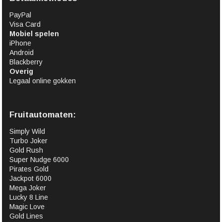
PayPal
Visa Card
Mobiel spelen
iPhone
Android
Blackberry
Overig
Legaal online gokken
Fruitautomaten:
Simply Wild
Turbo Joker
Gold Rush
Super Nudge 6000
Pirates Gold
Jackpot 6000
Mega Joker
Lucky 8 Line
Magic Love
Gold Lines