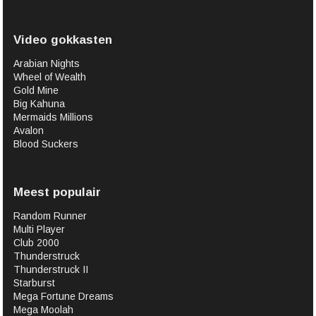
Video gokkasten
Arabian Nights
Wheel of Wealth
Gold Mine
Big Kahuna
Mermaids Millions
Avalon
Blood Suckers
Meest populair
Random Runner
Multi Player
Club 2000
Thunderstruck
Thunderstruck II
Starburst
Mega Fortune Dreams
Mega Moolah