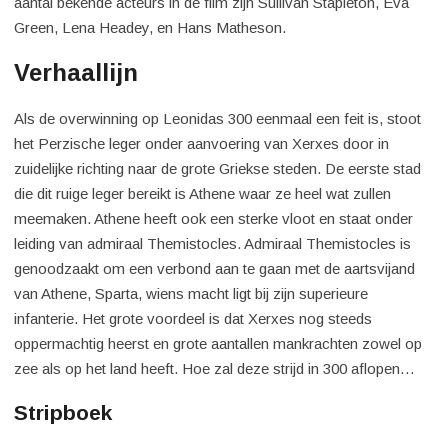
aantal bekende acteurs in de film zijn Sullivan Stapleton, Eva
Green, Lena Headey, en Hans Matheson.
Verhaallijn
Als de overwinning op Leonidas 300 eenmaal een feit is, stoot
het Perzische leger onder aanvoering van Xerxes door in
zuidelijke richting naar de grote Griekse steden. De eerste stad
die dit ruige leger bereikt is Athene waar ze heel wat zullen
meemaken. Athene heeft ook een sterke vloot en staat onder
leiding van admiraal Themistocles. Admiraal Themistocles is
genoodzaakt om een verbond aan te gaan met de aartsvijand
van Athene, Sparta, wiens macht ligt bij zijn superieure
infanterie. Het grote voordeel is dat Xerxes nog steeds
oppermachtig heerst en grote aantallen mankrachten zowel op
zee als op het land heeft. Hoe zal deze strijd in 300 aflopen…
Stripboek